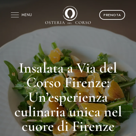
MENU
PRENOTA
Insalata a Via del
Corso Firenze:
Un’esperienza
culinaria unica nel
cuore di Firenze