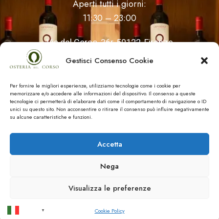
Aperti tutti i giorni:
11:30 – 23:00
Via del Corso, 36r, 50122, Firenze
Gestisci Consenso Cookie
WhatsApp: +39 389 008 9175
Per fornire le migliori esperienze, utilizziamo tecnologie come i cookie per
Tel: +39 055 214 247
memorizzare e/o accedere alle informazioni del dispositivo. Il consenso a queste
tecnologie ci permetterà di elaborare dati come il comportamento di navigazione o ID
unici su questo sito. Non acconsentire o ritirare il consenso può influire negativamente
APRI IN GOOGLE MAPS
su alcune caratteristiche e funzioni.
Accetta
Nega
© Osteria del Corso 2024
Visualizza le preferenze
Italian
Cookie Policy
▼